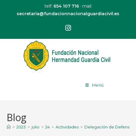
telf:
654 107 716
· mail:
secretaria@fundacionnacionalguardiacivil.es
Menú
Blog
>
2023
>
julio
>
24
>
Actividades
>
Delegación de Defensa en