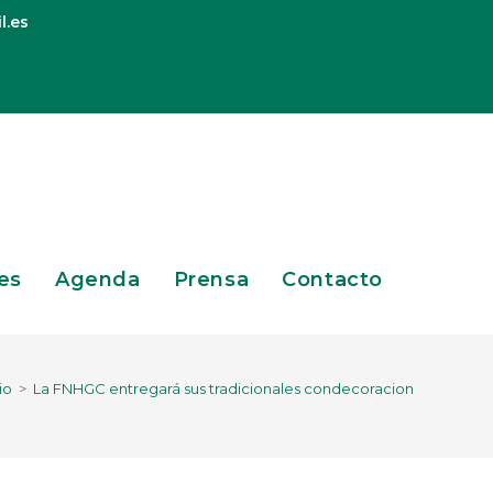
l.es
es
Agenda
Prensa
Contacto
io
>
La FNHGC entregará sus tradicionales condecoraciones el 16 de ju