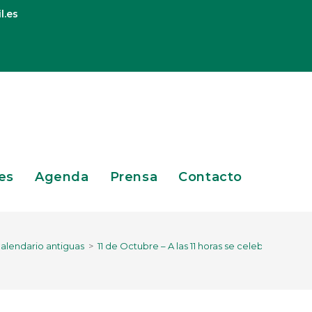
l.es
es
Agenda
Prensa
Contacto
alendario antiguas
>
11 de Octubre – A las 11 horas se celebra el Des