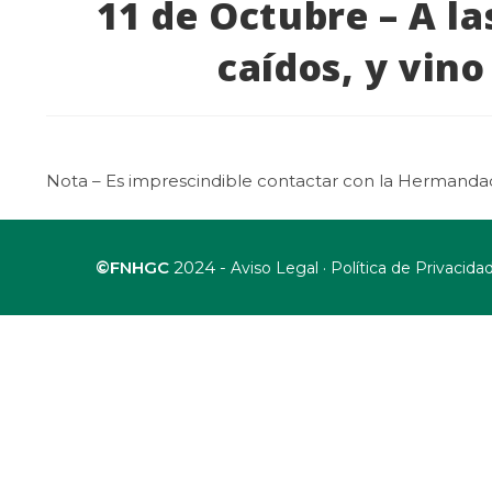
11 de Octubre – A la
caídos, y vin
Nota – Es imprescindible contactar con la Hermandad
©FNHGC
2024 -
·
Aviso Legal
Política de Privacida